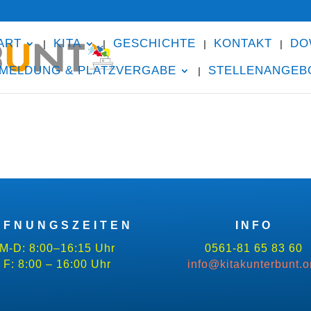
ART
KITA
GESCHICHTE
KONTAKT
DO
MELDUNG & PLATZVERGABE
STELLENANGEB
FFNUNGSZEITEN
INFO
M-D: 8:00–16:15 Uhr
0561-81 65 83 60
F: 8:00 – 16:00 Uhr
info@kitakunterbunt.o