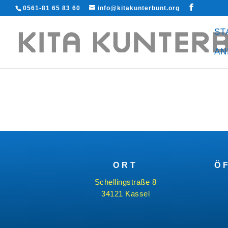
0561-81 65 83 60
info@kitakunterbunt.org
ST
AN
ORT
Ö
Schellingstraße 8
34121 Kassel