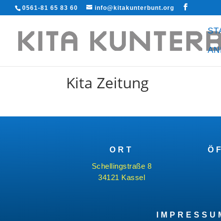
0561-81 65 83 60
info@kitakunterbunt.org
ST
AN
Kita Zeitung
ORT
Ö
Schellingstraße 8
34121 Kassel
IMPRESSU