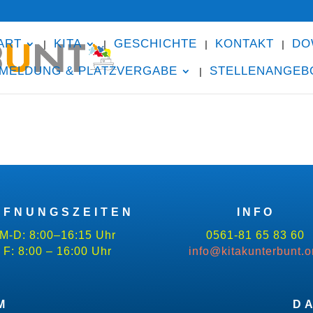
ART
KITA
GESCHICHTE
KONTAKT
DO
MELDUNG & PLATZVERGABE
STELLENANGEB
FFNUNGSZEITEN
INFO
M-D: 8:00–16:15 Uhr
0561-81 65 83 60
F: 8:00 – 16:00 Uhr
info@kitakunterbunt.o
M
D